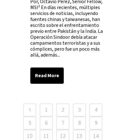
Por, Octavio Pérez, Senior Fellow,
MSI² En días recientes, múltiples
servicios de noticias, incluyendo
fuentes chinas y taiwanesas, han
escrito sobre el enfrentamiento
previo entre Pakistán y la India. La
Operación Sindoor debía atacar
campamentos terroristas y a sus
cómplices, pero fue un poco más
allá, además...
Read More
1
2
3
4
5
6
7
8
9
10
11
12
13
14