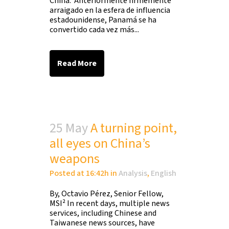
China. Anteriormente firmemente
arraigado en la esfera de influencia
estadounidense, Panamá se ha
convertido cada vez más...
Read More
25 May
A turning point,
all eyes on China’s
weapons
Posted at 16:42h
in
Analysis
,
English
By, Octavio Pérez, Senior Fellow,
MSI² In recent days, multiple news
services, including Chinese and
Taiwanese news sources, have