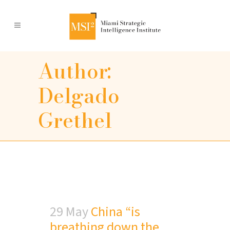
Author:
Delgado
Grethel
29 May
China “is
breathing down the